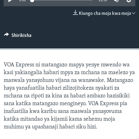
0:00
29:59
Kiungo cha moja kwa moja
Shirikisha
VOA Express ni matangazo mapya yenye mwendo wa
kasi yakiangalia habari mpya za mchana na maelezo ya
maswala yanayohusu vijana na wanawake. Matangazo
haya yanafuatilia habari zilizojitokeza nyakati za
mchana na ripoti za kina za habari ambazo hazisikiki
sana katika matangazo mengineyo. VOA Express pia
inafuatilia kwa karibu sana maswala yanayovuma
katika mitandao ya kijamii kama sehemu moja
muhimu ya upashanaji habari siku hizi.