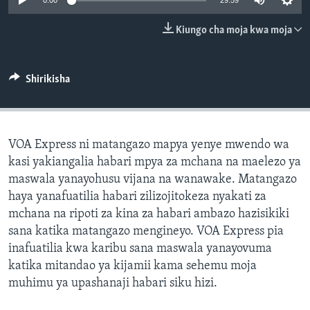
0:00
29:59
Kiungo cha moja kwa moja
Shirikisha
VOA Express ni matangazo mapya yenye mwendo wa
kasi yakiangalia habari mpya za mchana na maelezo ya
maswala yanayohusu vijana na wanawake. Matangazo
haya yanafuatilia habari zilizojitokeza nyakati za
mchana na ripoti za kina za habari ambazo hazisikiki
sana katika matangazo mengineyo. VOA Express pia
inafuatilia kwa karibu sana maswala yanayovuma
katika mitandao ya kijamii kama sehemu moja
muhimu ya upashanaji habari siku hizi.