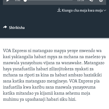
0:00
29:59
Kiungo cha moja kwa moja
Shirikisha
VOA Express ni matangazo mapya yenye mwendo wa
kasi yakiangalia habari mpya za mchana na maelezo ya
maswala yanayohusu vijana na wanawake. Matangazo
haya yanafuatilia habari zilizojitokeza nyakati za
mchana na ripoti za kina za habari ambazo hazisikiki
sana katika matangazo mengineyo. VOA Express pia
inafuatilia kwa karibu sana maswala yanayovuma
katika mitandao ya kijamii kama sehemu moja
muhimu ya upashanaji habari siku hizi.