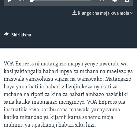
0:00
29:59
Kiungo cha moja kwa moja
Shirikisha
VOA Express ni matangazo mapya yenye mwendo wa
kasi yakiangalia habari mpya za mchana na maelezo ya
maswala yanayohusu vijana na wanawake. Matangazo
haya yanafuatilia habari zilizojitokeza nyakati za
mchana na ripoti za kina za habari ambazo hazisikiki
sana katika matangazo mengineyo. VOA Express pia
inafuatilia kwa karibu sana maswala yanayovuma
katika mitandao ya kijamii kama sehemu moja
muhimu ya upashanaji habari siku hizi.