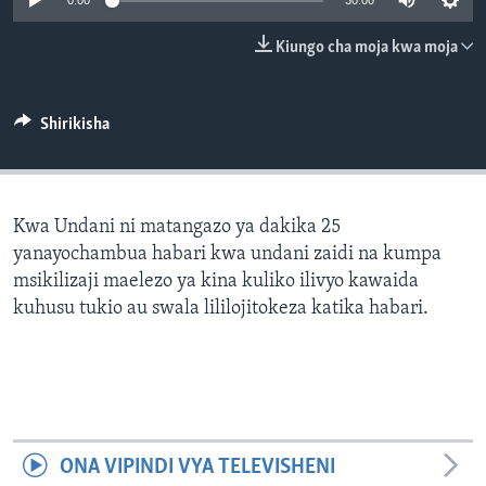
0:00
30:00
Kiungo cha moja kwa moja
Shirikisha
Kwa Undani ni matangazo ya dakika 25
yanayochambua habari kwa undani zaidi na kumpa
msikilizaji maelezo ya kina kuliko ilivyo kawaida
kuhusu tukio au swala lililojitokeza katika habari.
ONA VIPINDI VYA TELEVISHENI