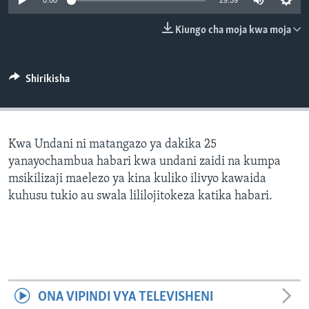
0:00
29:59
Kiungo cha moja kwa moja
Shirikisha
Kwa Undani ni matangazo ya dakika 25
yanayochambua habari kwa undani zaidi na kumpa
msikilizaji maelezo ya kina kuliko ilivyo kawaida
kuhusu tukio au swala lililojitokeza katika habari.
ONA VIPINDI VYA TELEVISHENI