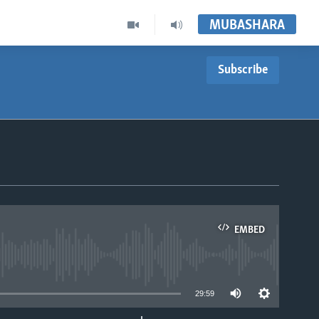
MUBASHARA
Subscribe
EMBED
able
29:59