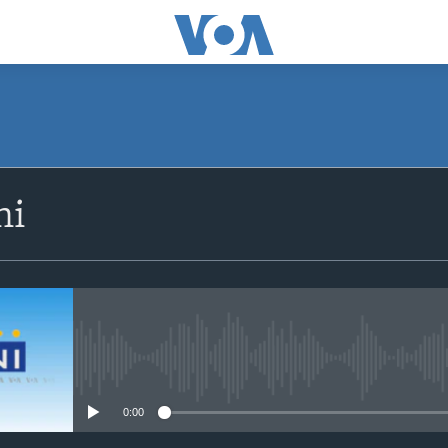
SUBSCRIBE
ni
Apple Podcasts
Subscribe
No media source currently avail
0:00