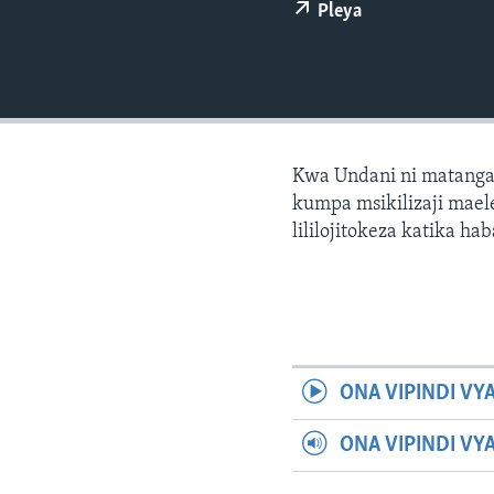
Pleya
Kwa Undani ni matanga
kumpa msikilizaji maele
lililojitokeza katika hab
ONA VIPINDI VY
ONA VIPINDI VY