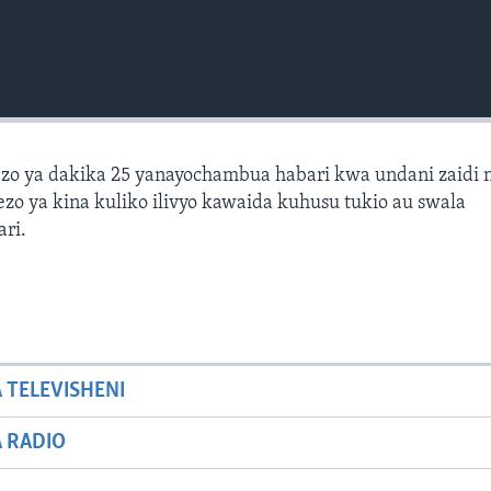
zo ya dakika 25 yanayochambua habari kwa undani zaidi 
zo ya kina kuliko ilivyo kawaida kuhusu tukio au swala
ari.
A TELEVISHENI
A RADIO