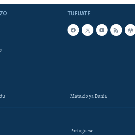
ZO
TUFUATE
s
ndu
Matukio ya Dunia
Portuguese