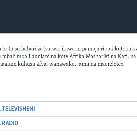
 kuhusu habari za kutwa, ikiwa ni pamoja ripoti kutoka 
mbali mbali duniani na kote Afrika Mashariki na Kati, na 
 maalum kuhusu afya, wanawake, jamii na maendeleo.
A TELEVISHENI
A RADIO