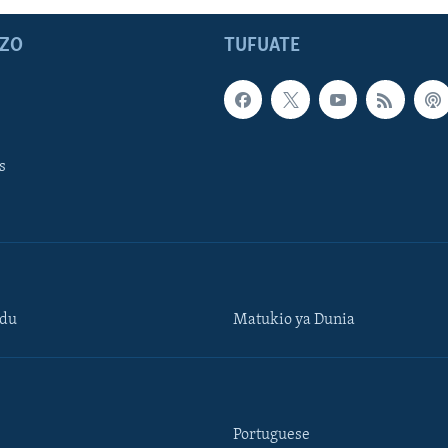
ZO
TUFUATE
s
ndu
Matukio ya Dunia
Portuguese