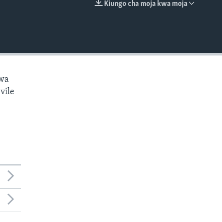
Kiungo cha moja kwa moja
EMBED
kwa
vile