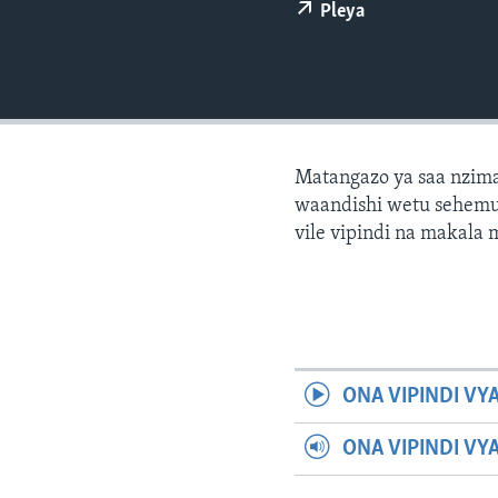
Pleya
Matangazo ya saa nzima
waandishi wetu sehemu 
vile vipindi na makala
ONA VIPINDI VY
ONA VIPINDI VY