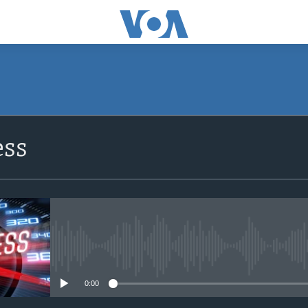
SUBSCRIBE
ss
Apple Podcasts
Subscribe
No media source currently avail
0:00