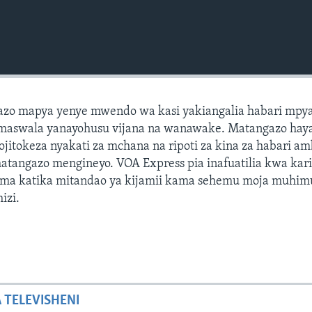
azo mapya yenye mwendo wa kasi yakiangalia habari mpya
maswala yanayohusu vijana na wanawake. Matangazo hay
izojitokeza nyakati za mchana na ripoti za kina za habari a
matangazo mengineyo. VOA Express pia inafuatilia kwa kar
ma katika mitandao ya kijamii kama sehemu moja muhim
izi.
A TELEVISHENI