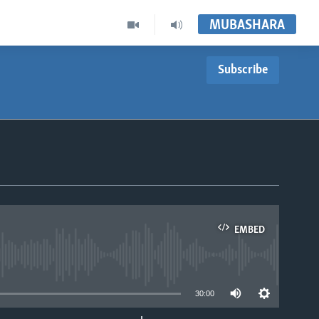
MUBASHARA
Subscribe
EMBED
able
30:00