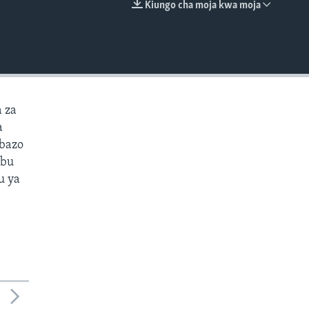
Kiungo cha moja kwa moja
EMBED
 za
a
mbazo
ibu
u ya