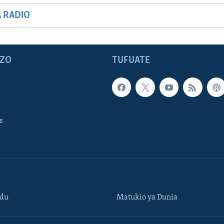
A RADIO
ZO
TUFUATE
s
ndu
Matukio ya Dunia