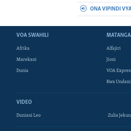
ONA VIPINDI VY
VOA SWAHILI
MATANGA
Afrika
Alfajiri
Marekani
Jioni
Dunia
VOA Expres
Kwa Undani
VIDEO
Duniani Leo
Zulia Jeku