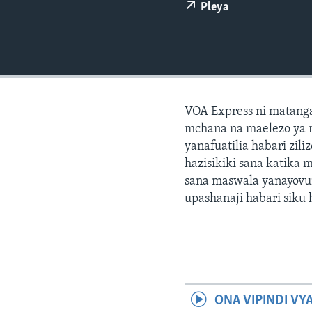
Pleya
VOA Express ni matang
mchana na maelezo ya 
yanafuatilia habari zil
hazisikiki sana katika 
sana maswala yanayovu
upashanaji habari siku h
ONA VIPINDI VY