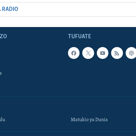
A RADIO
ZO
TUFUATE
s
ndu
Matukio ya Dunia