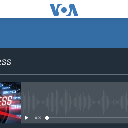
SUBSCRIBE
ss
Apple Podcasts
Subscribe
No media source currently avail
0:00