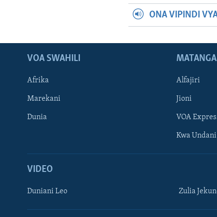
ONA VIPINDI VY
VOA SWAHILI
MATANGA
Afrika
Alfajiri
Marekani
Jioni
Dunia
VOA Expres
Kwa Undani
VIDEO
Duniani Leo
Zulia Jeku