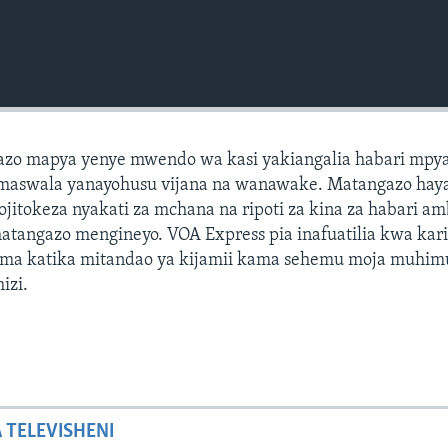
azo mapya yenye mwendo wa kasi yakiangalia habari mpya
maswala yanayohusu vijana na wanawake. Matangazo hay
izojitokeza nyakati za mchana na ripoti za kina za habari a
matangazo mengineyo. VOA Express pia inafuatilia kwa kar
ma katika mitandao ya kijamii kama sehemu moja muhim
izi.
A TELEVISHENI