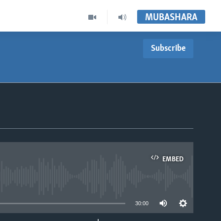
MUBASHARA
Subscribe
EMBED
able
30:00