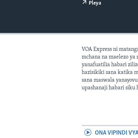
Pleya
VOA Express ni matang
mchana na maelezo ya 
yanafuatilia habari zil
hazisikiki sana katika 
sana maswala yanayovu
upashanaji habari siku h
ONA VIPINDI VY