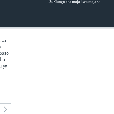
Kiungo cha moja kwa moja
EMBED
 za
a
mbazo
ibu
u ya