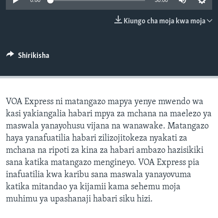
0:00
30:00
Kiungo cha moja kwa moja
Shirikisha
VOA Express ni matangazo mapya yenye mwendo wa
kasi yakiangalia habari mpya za mchana na maelezo ya
maswala yanayohusu vijana na wanawake. Matangazo
haya yanafuatilia habari zilizojitokeza nyakati za
mchana na ripoti za kina za habari ambazo hazisikiki
sana katika matangazo mengineyo. VOA Express pia
inafuatilia kwa karibu sana maswala yanayovuma
katika mitandao ya kijamii kama sehemu moja
muhimu ya upashanaji habari siku hizi.