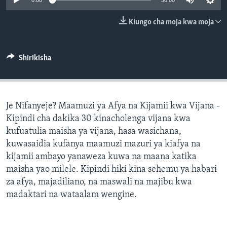
0:00
30:00
Kiungo cha moja kwa moja
Shirikisha
Je Nifanyeje? Maamuzi ya Afya na Kijamii kwa Vijana -
Kipindi cha dakika 30 kinacholenga vijana kwa
kufuatulia maisha ya vijana, hasa wasichana,
kuwasaidia kufanya maamuzi mazuri ya kiafya na
kijamii ambayo yanaweza kuwa na maana katika
maisha yao milele. Kipindi hiki kina sehemu ya habari
za afya, majadiliano, na maswali na majibu kwa
madaktari na wataalam wengine.