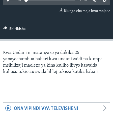
0:00
29:59
Kiungo cha moja kwa moja
Shirikisha
Kwa Undani ni matangazo ya dakika 25
yanayochambua habari kwa undani zaidi na kumpa
msikilizaji maelezo ya kina kuliko ilivyo kawaida
kuhusu tukio au swala lililojitokeza katika habari.
ONA VIPINDI VYA TELEVISHENI