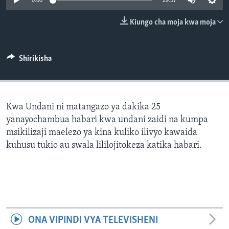
0:00
29:57
Kiungo cha moja kwa moja
Shirikisha
Kwa Undani ni matangazo ya dakika 25
yanayochambua habari kwa undani zaidi na kumpa
msikilizaji maelezo ya kina kuliko ilivyo kawaida
kuhusu tukio au swala lililojitokeza katika habari.
ONA VIPINDI VYA TELEVISHENI