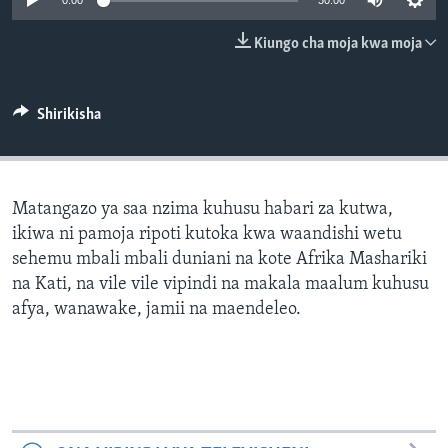
0:00
30:00
Kiungo cha moja kwa moja
Shirikisha
Matangazo ya saa nzima kuhusu habari za kutwa,
ikiwa ni pamoja ripoti kutoka kwa waandishi wetu
sehemu mbali mbali duniani na kote Afrika Mashariki
na Kati, na vile vile vipindi na makala maalum kuhusu
afya, wanawake, jamii na maendeleo.