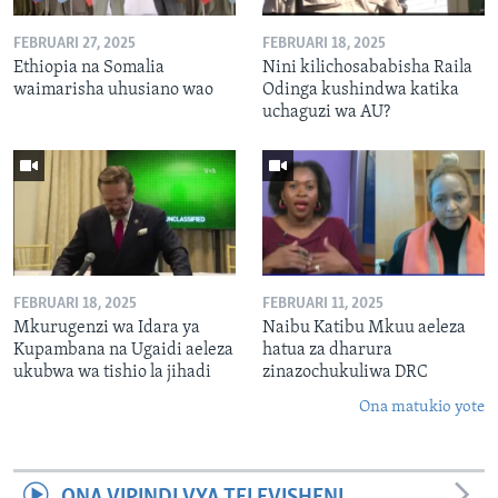
FEBRUARI 27, 2025
FEBRUARI 18, 2025
Ethiopia na Somalia
Nini kilichosababisha Raila
waimarisha uhusiano wao
Odinga kushindwa katika
uchaguzi wa AU?
FEBRUARI 18, 2025
FEBRUARI 11, 2025
Mkurugenzi wa Idara ya
Naibu Katibu Mkuu aeleza
Kupambana na Ugaidi aeleza
hatua za dharura
ukubwa wa tishio la jihadi
zinazochukuliwa DRC
Ona matukio yote
ONA VIPINDI VYA TELEVISHENI