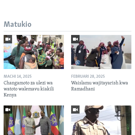
Matukio
MACHI 14, 2025
FEBRUARI 28, 2025
Changamoto za ulezi wa
Waislamu wajitayarish kwa
watoto walemavu kiakili
Ramadhani
Kenya