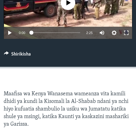
No media source currently available
0:00
2:25
Shirikisha
Maafisa wa Kenya Wanasema wameanza vita kamili
dhidi ya kundi la Kisomali la Al-Shabab ndani ya nchi
hiyo kufuatia shambulio la usiku wa Jumatatu katika
shule ya msingi, katika Kaunti ya kaskazini mashariki
ya Garissa.