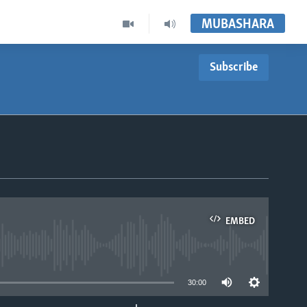
MUBASHARA
Subscribe
EMBED
able
30:00