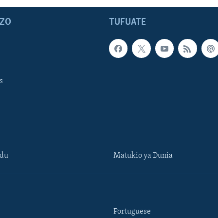
ZO
TUFUATE
s
ndu
Matukio ya Dunia
Portuguese