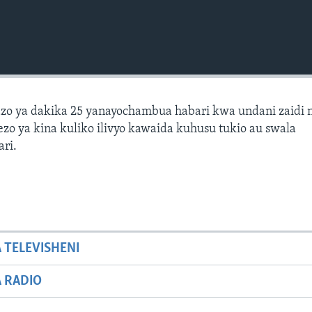
zo ya dakika 25 yanayochambua habari kwa undani zaidi 
zo ya kina kuliko ilivyo kawaida kuhusu tukio au swala
ari.
A TELEVISHENI
A RADIO