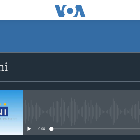
SUBSCRIBE
ni
Apple Podcasts
Subscribe
No media source currently avail
0:00