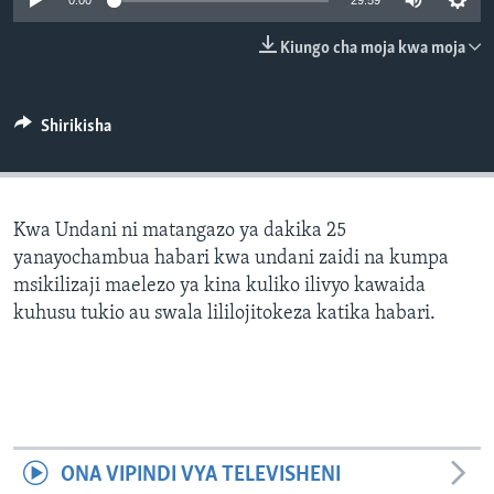
0:00
29:59
Kiungo cha moja kwa moja
Shirikisha
Kwa Undani ni matangazo ya dakika 25
yanayochambua habari kwa undani zaidi na kumpa
msikilizaji maelezo ya kina kuliko ilivyo kawaida
kuhusu tukio au swala lililojitokeza katika habari.
ONA VIPINDI VYA TELEVISHENI