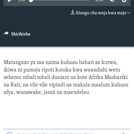
0:00
30:00
Kiungo cha moja kwa moja
Shirikisha
Matangazo ya saa nzima kuhusu habari za kutwa,
ikiwa ni pamoja ripoti kutoka kwa waandishi wetu
sehemu mbali mbali duniani na kote Afrika Mashariki
na Kati, na vile vile vipindi na makala maalum kuhusu
afya, wanawake, jamii na maendeleo.