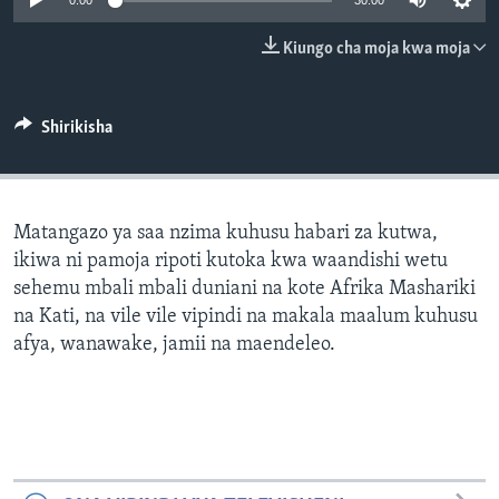
0:00
30:00
Kiungo cha moja kwa moja
Shirikisha
Matangazo ya saa nzima kuhusu habari za kutwa,
ikiwa ni pamoja ripoti kutoka kwa waandishi wetu
sehemu mbali mbali duniani na kote Afrika Mashariki
na Kati, na vile vile vipindi na makala maalum kuhusu
afya, wanawake, jamii na maendeleo.