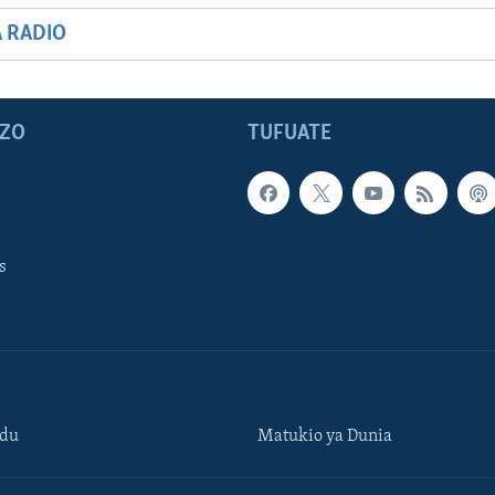
A RADIO
ZO
TUFUATE
s
ndu
Matukio ya Dunia