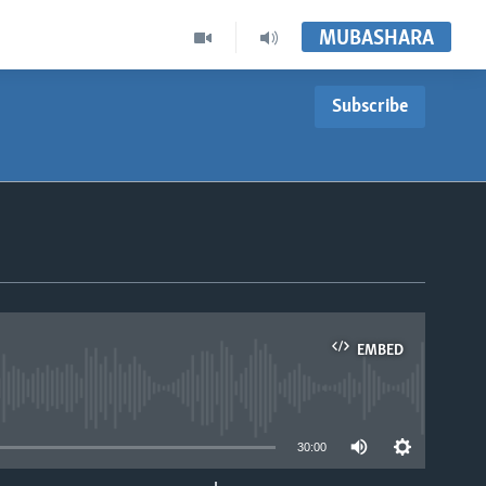
MUBASHARA
Subscribe
EMBED
able
30:00