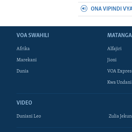
ONA VIPINDI VY
VOA SWAHILI
MATANGA
Afrika
Alfajiri
Marekani
Jioni
Dunia
VOA Expres
Kwa Undani
VIDEO
Duniani Leo
Zulia Jeku