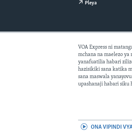
Pleya
VOA Express ni matang
mchana na maelezo ya 
yanafuatilia habari zil
hazisikiki sana katika 
sana maswala yanayovu
upashanaji habari siku h
ONA VIPINDI VY