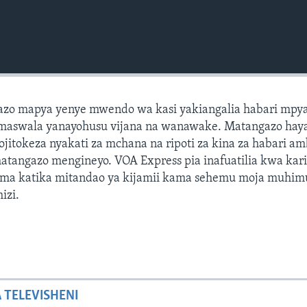
azo mapya yenye mwendo wa kasi yakiangalia habari mpya
maswala yanayohusu vijana na wanawake. Matangazo hay
izojitokeza nyakati za mchana na ripoti za kina za habari a
matangazo mengineyo. VOA Express pia inafuatilia kwa kar
ma katika mitandao ya kijamii kama sehemu moja muhim
izi.
A TELEVISHENI