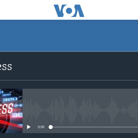
SUBSCRIBE
ss
Apple Podcasts
Subscribe
No media source currently avail
0:00