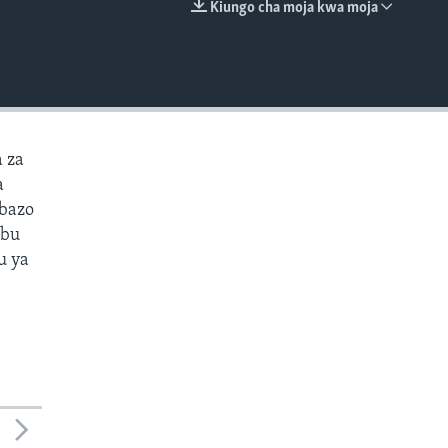
Kiungo cha moja kwa moja
EMBED
 za
a
mbazo
ibu
u ya