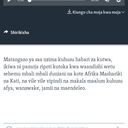
0:00
30:00
Kiungo cha moja kwa moja
Shirikisha
Matangazo ya saa nzima kuhusu habari za kutwa,
ikiwa ni pamoja ripoti kutoka kwa waandishi wetu
sehemu mbali mbali duniani na kote Afrika Mashariki
na Kati, na vile vile vipindi na makala maalum kuhusu
afya, wanawake, jamii na maendeleo.