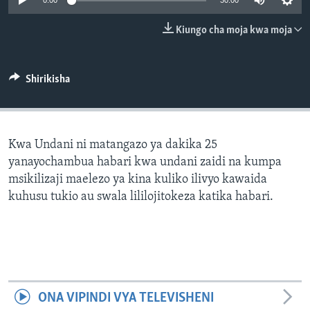
0:00
30:00
Kiungo cha moja kwa moja
Shirikisha
Kwa Undani ni matangazo ya dakika 25
yanayochambua habari kwa undani zaidi na kumpa
msikilizaji maelezo ya kina kuliko ilivyo kawaida
kuhusu tukio au swala lililojitokeza katika habari.
ONA VIPINDI VYA TELEVISHENI