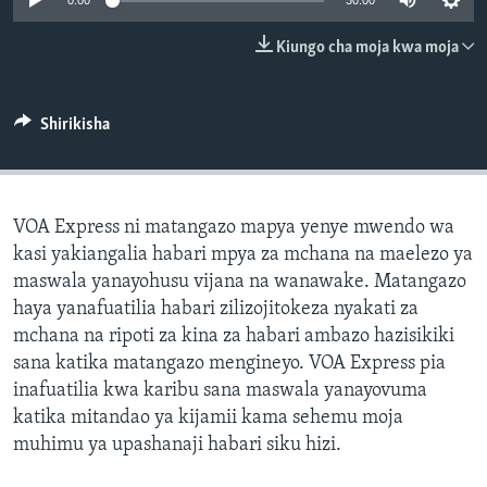
0:00
30:00
Kiungo cha moja kwa moja
Shirikisha
VOA Express ni matangazo mapya yenye mwendo wa
kasi yakiangalia habari mpya za mchana na maelezo ya
maswala yanayohusu vijana na wanawake. Matangazo
haya yanafuatilia habari zilizojitokeza nyakati za
mchana na ripoti za kina za habari ambazo hazisikiki
sana katika matangazo mengineyo. VOA Express pia
inafuatilia kwa karibu sana maswala yanayovuma
katika mitandao ya kijamii kama sehemu moja
muhimu ya upashanaji habari siku hizi.