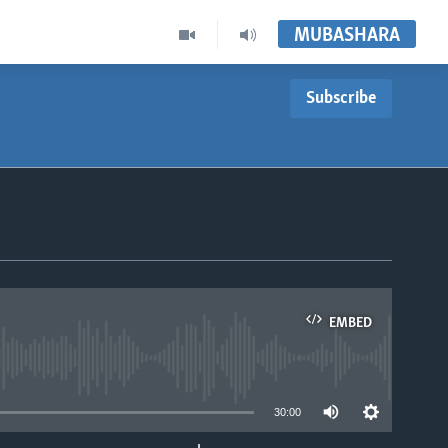
MUBASHARA
Subscribe
EMBED
able
30:00