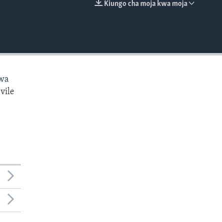
Kiungo cha moja kwa moja
EMBED
kwa
vile