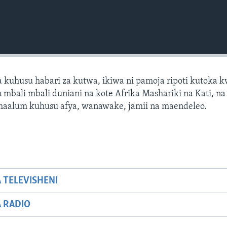
 kuhusu habari za kutwa, ikiwa ni pamoja ripoti kutoka 
mbali mbali duniani na kote Afrika Mashariki na Kati, na 
 maalum kuhusu afya, wanawake, jamii na maendeleo.
A TELEVISHENI
A RADIO