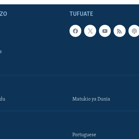
ZO
TUFUATE
s
ndu
Matukio ya Dunia
Portuguese