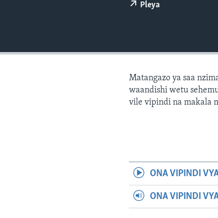
Pleya
Matangazo ya saa nzima
waandishi wetu sehemu 
vile vipindi na makala
ONA VIPINDI VY
ONA VIPINDI VY