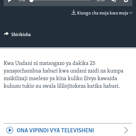
0:00
30:00
Kiungo cha moja kwa moja
Shirikisha
Kwa Undani ni matangazo ya dakika 25
yanayochambua habari kwa undani zaidi na kumpa
msikilizaji maelezo ya kina kuliko ilivyo kawaida
kuhusu tukio au swala lililojitokeza katika habari.
ONA VIPINDI VYA TELEVISHENI