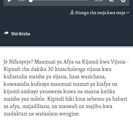
0:00
30:00
Kiungo cha moja kwa moja
Shirikisha
Je Nifanyeje? Maamuzi ya Afya na Kijamii kwa Vijana -
Kipindi cha dakika 30 kinacholenga vijana kwa
kufuatulia maisha ya vijana, hasa wasichana,
kuwasaidia kufanya maamuzi mazuri ya kiafya na
kijamii ambayo yanaweza kuwa na maana katika
maisha yao milele. Kipindi hiki kina sehemu ya habari
za afya, majadiliano, na maswali na majibu kwa
madaktari na wataalam wengine.