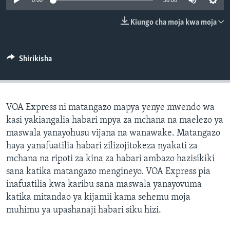
0:00
30:00
Kiungo cha moja kwa moja
Shirikisha
VOA Express ni matangazo mapya yenye mwendo wa
kasi yakiangalia habari mpya za mchana na maelezo ya
maswala yanayohusu vijana na wanawake. Matangazo
haya yanafuatilia habari zilizojitokeza nyakati za
mchana na ripoti za kina za habari ambazo hazisikiki
sana katika matangazo mengineyo. VOA Express pia
inafuatilia kwa karibu sana maswala yanayovuma
katika mitandao ya kijamii kama sehemu moja
muhimu ya upashanaji habari siku hizi.