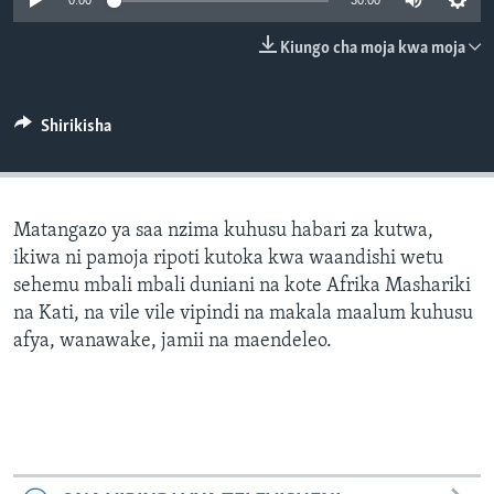
0:00
30:00
Kiungo cha moja kwa moja
Shirikisha
Matangazo ya saa nzima kuhusu habari za kutwa,
ikiwa ni pamoja ripoti kutoka kwa waandishi wetu
sehemu mbali mbali duniani na kote Afrika Mashariki
na Kati, na vile vile vipindi na makala maalum kuhusu
afya, wanawake, jamii na maendeleo.