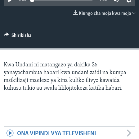
0:00
30:00
Kiungo cha moja kwa moja
Shirikisha
Kwa Undani ni matangazo ya dakika 25
yanayochambua habari kwa undani zaidi na kumpa
msikilizaji maelezo ya kina kuliko ilivyo kawaida
kuhusu tukio au swala lililojitokeza katika habari.
ONA VIPINDI VYA TELEVISHENI