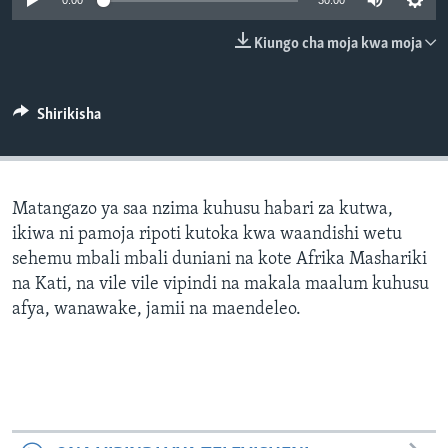
0:00
30:00
Kiungo cha moja kwa moja
Shirikisha
Matangazo ya saa nzima kuhusu habari za kutwa,
ikiwa ni pamoja ripoti kutoka kwa waandishi wetu
sehemu mbali mbali duniani na kote Afrika Mashariki
na Kati, na vile vile vipindi na makala maalum kuhusu
afya, wanawake, jamii na maendeleo.