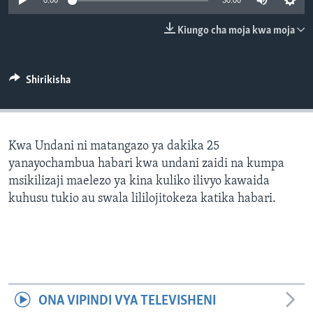
0:00
30:00
Kiungo cha moja kwa moja
Shirikisha
Kwa Undani ni matangazo ya dakika 25
yanayochambua habari kwa undani zaidi na kumpa
msikilizaji maelezo ya kina kuliko ilivyo kawaida
kuhusu tukio au swala lililojitokeza katika habari.
ONA VIPINDI VYA TELEVISHENI