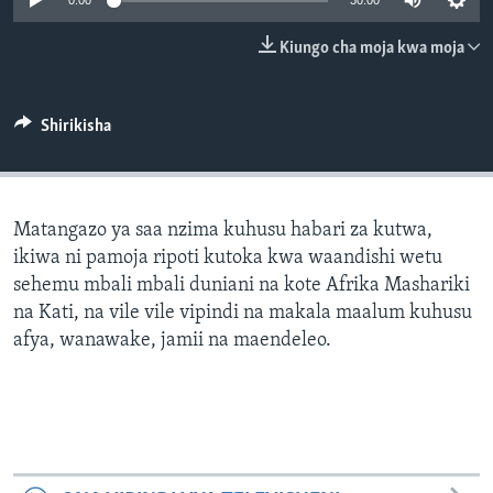
0:00
30:00
Kiungo cha moja kwa moja
Shirikisha
Matangazo ya saa nzima kuhusu habari za kutwa,
ikiwa ni pamoja ripoti kutoka kwa waandishi wetu
sehemu mbali mbali duniani na kote Afrika Mashariki
na Kati, na vile vile vipindi na makala maalum kuhusu
afya, wanawake, jamii na maendeleo.