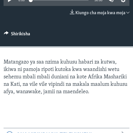
0:00
30:00
Kiungo cha moja kwa moja
Shirikisha
Matangazo ya saa nzima kuhusu habari za kutwa,
ikiwa ni pamoja ripoti kutoka kwa waandishi wetu
sehemu mbali mbali duniani na kote Afrika Mashariki
na Kati, na vile vile vipindi na makala maalum kuhusu
afya, wanawake, jamii na maendeleo.