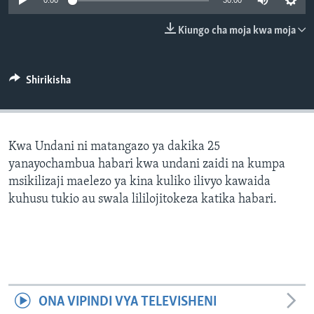
0:00
30:00
Kiungo cha moja kwa moja
Shirikisha
Kwa Undani ni matangazo ya dakika 25
yanayochambua habari kwa undani zaidi na kumpa
msikilizaji maelezo ya kina kuliko ilivyo kawaida
kuhusu tukio au swala lililojitokeza katika habari.
ONA VIPINDI VYA TELEVISHENI