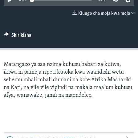
0:00
30:00
Kiungo cha moja kwa moja
Shirikisha
Matangazo ya saa nzima kuhusu habari za kutwa,
ikiwa ni pamoja ripoti kutoka kwa waandishi wetu
sehemu mbali mbali duniani na kote Afrika Mashariki
na Kati, na vile vile vipindi na makala maalum kuhusu
afya, wanawake, jamii na maendeleo.