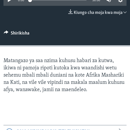
0:00
30:00
Kiungo cha moja kwa moja
Shirikisha
Matangazo ya saa nzima kuhusu habari za kutwa,
ikiwa ni pamoja ripoti kutoka kwa waandishi wetu
sehemu mbali mbali duniani na kote Afrika Mashariki
na Kati, na vile vile vipindi na makala maalum kuhusu
afya, wanawake, jamii na maendeleo.