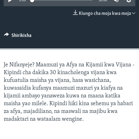
0:00
30:00
Kiungo cha moja kwa moja
Shirikisha
Je Nifanyeje? Maamuzi ya Afya na Kijamii kwa Vijana -
Kipindi cha dakika 30 kinacholenga vijana kwa
kufuatulia maisha ya vijana, hasa wasichana,
kuwasaidia kufanya maamuzi mazuri ya kiafya na
kijamii ambayo yanaweza kuwa na maana katika
maisha yao milele. Kipindi hiki kina sehemu ya habari
za afya, majadiliano, na maswali na majibu kwa
madaktari na wataalam wengine.