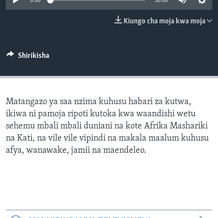
0:00
30:00
Kiungo cha moja kwa moja
Shirikisha
Matangazo ya saa nzima kuhusu habari za kutwa,
ikiwa ni pamoja ripoti kutoka kwa waandishi wetu
sehemu mbali mbali duniani na kote Afrika Mashariki
na Kati, na vile vile vipindi na makala maalum kuhusu
afya, wanawake, jamii na maendeleo.