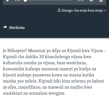
0:00
30:00
Kiungo cha moja kwa moja
Shirikisha
Je Nifanyeje? Maamuzi ya Afya na Kijamii kwa Vijana -
Kipindi cha dakika 30 kinacholenga vijana kwa
kufuatulia maisha ya vijana, hasa wasichana,
kuwasaidia kufanya maamuzi mazuri ya kiafya na
kijamii ambayo yanaweza kuwa na maana katika
maisha yao milele. Kipindi hiki kina sehemu ya habari
za afya, majadiliano, na maswali na majibu kwa
madaktari na wataalam wengine.