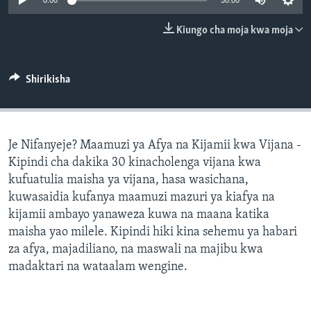
0:00
30:00
Kiungo cha moja kwa moja
Shirikisha
Je Nifanyeje? Maamuzi ya Afya na Kijamii kwa Vijana -
Kipindi cha dakika 30 kinacholenga vijana kwa
kufuatulia maisha ya vijana, hasa wasichana,
kuwasaidia kufanya maamuzi mazuri ya kiafya na
kijamii ambayo yanaweza kuwa na maana katika
maisha yao milele. Kipindi hiki kina sehemu ya habari
za afya, majadiliano, na maswali na majibu kwa
madaktari na wataalam wengine.