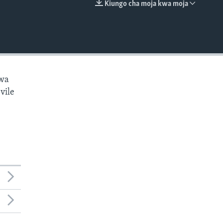
Kiungo cha moja kwa moja
EMBED
kwa
vile