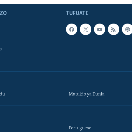
ZO
TUFUATE
s
ndu
Matukio ya Dunia
Portuguese