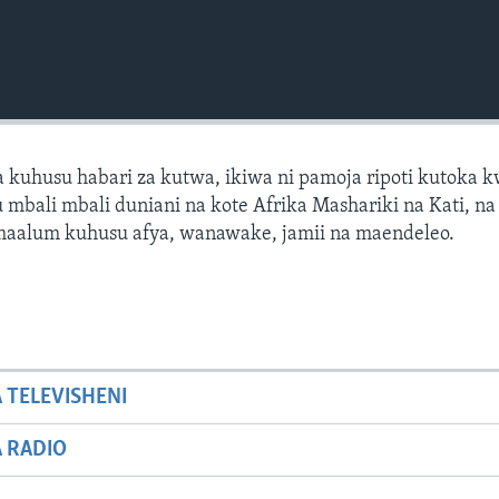
 kuhusu habari za kutwa, ikiwa ni pamoja ripoti kutoka 
mbali mbali duniani na kote Afrika Mashariki na Kati, na 
 maalum kuhusu afya, wanawake, jamii na maendeleo.
A TELEVISHENI
A RADIO