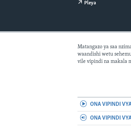
Pleya
Matangazo ya saa nzima
waandishi wetu sehemu 
vile vipindi na makala
ONA VIPINDI VY
ONA VIPINDI VY