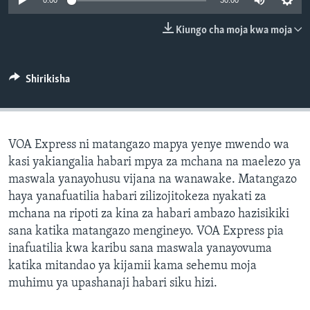
0:00
30:00
Kiungo cha moja kwa moja
Shirikisha
VOA Express ni matangazo mapya yenye mwendo wa
kasi yakiangalia habari mpya za mchana na maelezo ya
maswala yanayohusu vijana na wanawake. Matangazo
haya yanafuatilia habari zilizojitokeza nyakati za
mchana na ripoti za kina za habari ambazo hazisikiki
sana katika matangazo mengineyo. VOA Express pia
inafuatilia kwa karibu sana maswala yanayovuma
katika mitandao ya kijamii kama sehemu moja
muhimu ya upashanaji habari siku hizi.