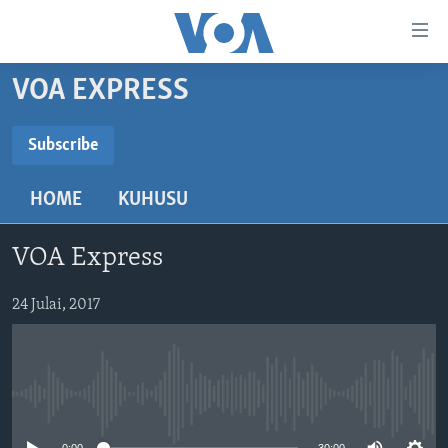
Upatikanaji
viungo
Nenda
VOA EXPRESS
habari
HABARI
kuu
VIDEO
KENYA
Subscribe
Nenda
SUBSCRIBE
MATANGAZO YETU
katika
TANZANIA
DUNIANI LEO
HOME
KUHUSU
urambazaji
JARIDA LA WIKIENDI
JAMHURI YA KIDEMOKRASIA YA KONGO
MAISHA NA AFYA
ALFAJIRI 0300 UTC
Nenda
Subscribe
MAHOJIANO MAALUM: HABARI POTOFU
RWANDA
ZULIA JEKUNDU
VOA EXPRESS 1330 UTC
katika
VOA Express
tafuta
UGANDA
JIONI 1630 UTC
TUFUATE
24 Julai, 2017
BURUNDI
KWA UNDANI 1800 UTC
AFRIKA
MAREKANI
Lugha
No media source currently available
DUNIA