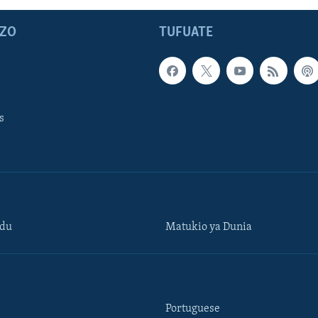
ZO
TUFUATE
s
ndu
Matukio ya Dunia
Portuguese