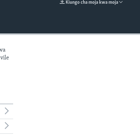
Kiungo cha moja kwa moja
EMBED
kwa
vile