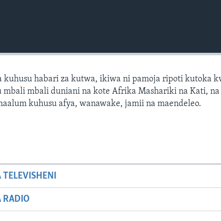
 kuhusu habari za kutwa, ikiwa ni pamoja ripoti kutoka 
mbali mbali duniani na kote Afrika Mashariki na Kati, na 
 maalum kuhusu afya, wanawake, jamii na maendeleo.
A TELEVISHENI
A RADIO