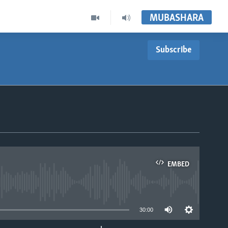
MUBASHARA
Subscribe
EMBED
able
30:00