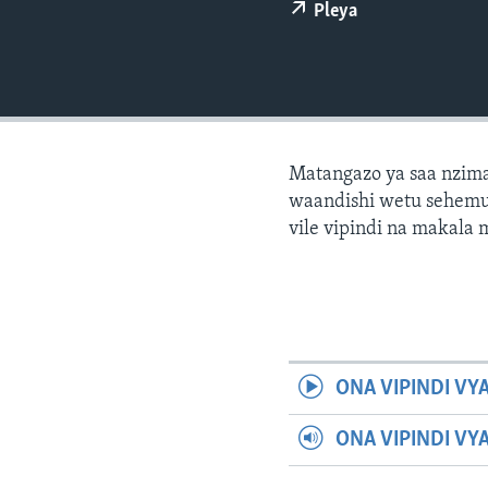
Pleya
Matangazo ya saa nzima
waandishi wetu sehemu 
vile vipindi na makala
ONA VIPINDI VY
ONA VIPINDI VY