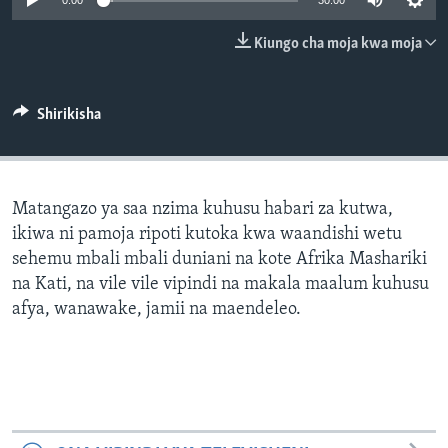
0:00
30:00
Kiungo cha moja kwa moja
Shirikisha
Matangazo ya saa nzima kuhusu habari za kutwa,
ikiwa ni pamoja ripoti kutoka kwa waandishi wetu
sehemu mbali mbali duniani na kote Afrika Mashariki
na Kati, na vile vile vipindi na makala maalum kuhusu
afya, wanawake, jamii na maendeleo.