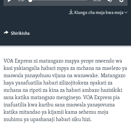
0:00
30:00
Kiungo cha moja kwa moja
Shirikisha
VOA Express ni matangazo mapya yenye mwendo wa
kasi yakiangalia habari mpya za mchana na maelezo ya
maswala yanayohusu vijana na wanawake. Matangazo
haya yanafuatilia habari zilizojitokeza nyakati za
mchana na ripoti za kina za habari ambazo hazisikiki
sana katika matangazo mengineyo. VOA Express pia
inafuatilia kwa karibu sana maswala yanayovuma
katika mitandao ya kijamii kama sehemu moja
muhimu ya upashanaji habari siku hizi.