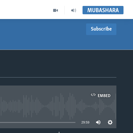
MUBASHARA
Subscribe
EMBED
able
29:59