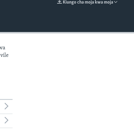
Kiungo cha moja kwa moja
EMBED
kwa
vile