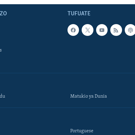
ZO
TUFUATE
s
ndu
Matukio ya Dunia
Portuguese