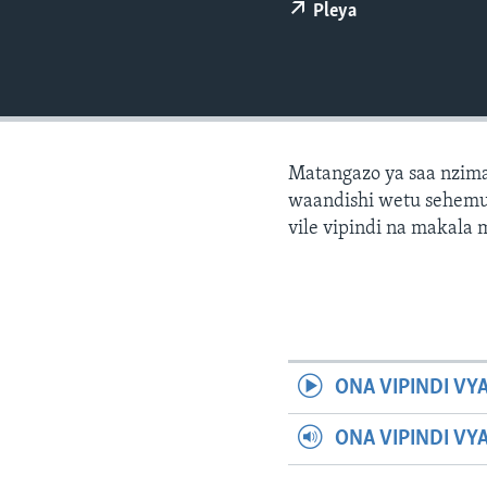
Pleya
Matangazo ya saa nzima
waandishi wetu sehemu 
vile vipindi na makala
ONA VIPINDI VY
ONA VIPINDI VY