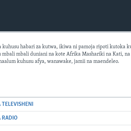
 kuhusu habari za kutwa, ikiwa ni pamoja ripoti kutoka 
mbali mbali duniani na kote Afrika Mashariki na Kati, na 
 maalum kuhusu afya, wanawake, jamii na maendeleo.
A TELEVISHENI
A RADIO