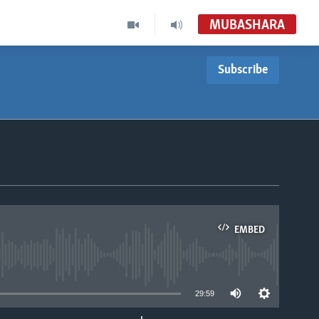
MUBASHARA
Subscribe
EMBED
able
29:59