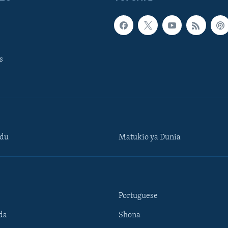
s
ndu
Matukio ya Dunia
Portuguese
da
Shona