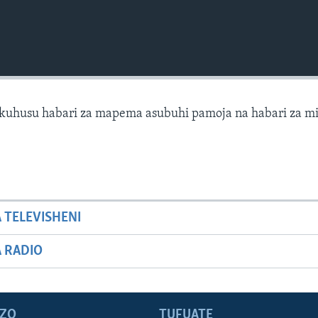
kuhusu habari za mapema asubuhi pamoja na habari za mi
A TELEVISHENI
A RADIO
ZO
TUFUATE