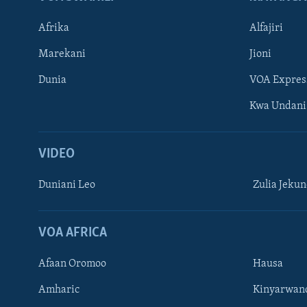
Afrika
Alfajiri
Marekani
Jioni
Dunia
VOA Expres
Kwa Undani
VIDEO
Duniani Leo
Zulia Jeku
VOA AFRICA
Afaan Oromoo
Hausa
Amharic
Kinyarwan