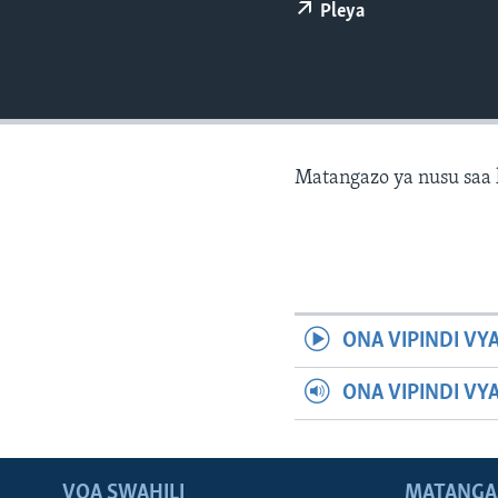
Pleya
Matangazo ya nusu saa 
ONA VIPINDI VY
ONA VIPINDI VY
VOA SWAHILI
MATANGA