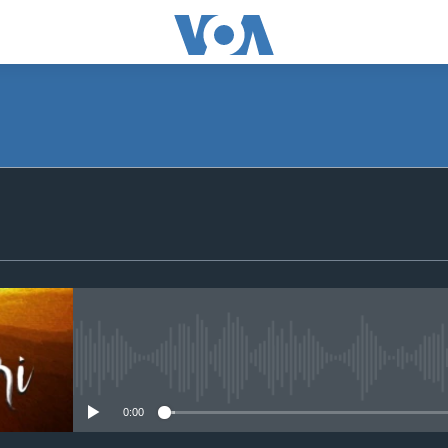
SUBSCRIBE
Apple Podcasts
Subscribe
No media source currently avail
0:00