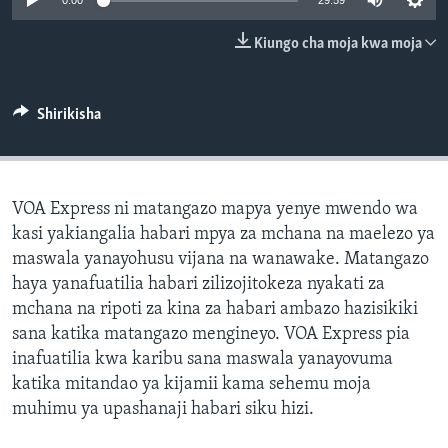
0:00
29:59
Kiungo cha moja kwa moja
Shirikisha
VOA Express ni matangazo mapya yenye mwendo wa
kasi yakiangalia habari mpya za mchana na maelezo ya
maswala yanayohusu vijana na wanawake. Matangazo
haya yanafuatilia habari zilizojitokeza nyakati za
mchana na ripoti za kina za habari ambazo hazisikiki
sana katika matangazo mengineyo. VOA Express pia
inafuatilia kwa karibu sana maswala yanayovuma
katika mitandao ya kijamii kama sehemu moja
muhimu ya upashanaji habari siku hizi.